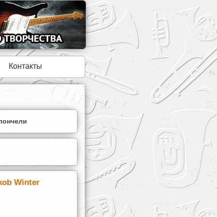
Контакты
лончели
kob Winter