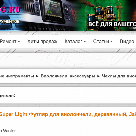
Ремонт
Хиты продаж
Каталог
Статьи
Видео
+
+
+
е инструменты
►
Виолончели, аксессуары
►
Чехлы для вио
ителя:
Super Light Футляр для виолончели, деревянный, Ja
 Winter