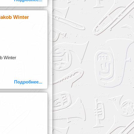
akob Winter
b Winter
Подробнее...