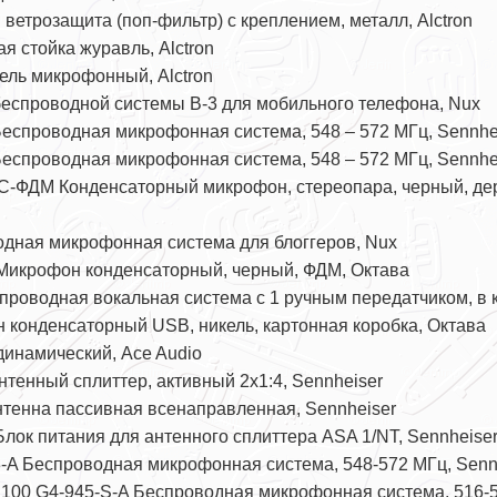
етрозащита (поп-фильтр) с креплением, металл, Alctron
 стойка журавль, Alctron
ль микрофонный, Alctron
еспроводной системы B-3 для мобильного телефона, Nux
еспроводная микрофонная система, 548 – 572 МГц, Sennhe
еспроводная микрофонная система, 548 – 572 МГц, Sennhe
С-ФДМ Конденсаторный микрофон, стереопара, черный, де
одная микрофонная система для блоггеров, Nux
Микрофон конденсаторный, черный, ФДМ, Октава
оводная вокальная система с 1 ручным передатчиком, в к
конденсаторный USB, никель, картонная коробка, Октава
инамический, Ace Audio
тенный сплиттер, активный 2x1:4, Sennheiser
нтенна пассивная всенаправленная, Sennheiser
лок питания для антенного сплиттера ASA 1/NT, Sennheise
A Беспроводная микрофонная система, 548-572 МГц, Senn
100 G4-945-S-A Беспроводная микрофонная система, 516-5