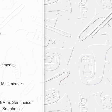
m
ltimedia
 Multimedia~
8МГц, Sennheiser
, Sennheiser