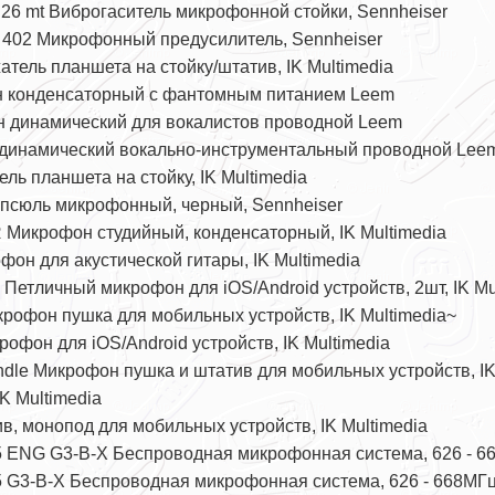
26 mt Виброгаситель микрофонной стойки, Sennheiser
402 Микрофонный предусилитель, Sennheiser
жатель планшета на стойку/штатив, IK Multimedia
 конденсаторный с фантомным питанием Leem
 динамический для вокалистов проводной Leem
динамический вокально-инструментальный проводной Lee
ель планшета на стойку, IK Multimedia
псюль микрофонный, черный, Sennheiser
R Микрофон студийный, конденсаторный, IK Multimedia
офон для акустической гитары, IK Multimedia
k Петличный микрофон для iOS/Android устройств, 2шт, IK Mu
крофон пушка для мобильных устройств, IK Multimedia~
крофон для iOS/Android устройств, IK Multimedia
ndle Микрофон пушка и штатив для мобильных устройств, IK
IK Multimedia
тив, монопод для мобильных устройств, IK Multimedia
 ENG G3-B-X Беспроводная микрофонная система, 626 - 66
 G3-B-X Беспроводная микрофонная система, 626 - 668МГц