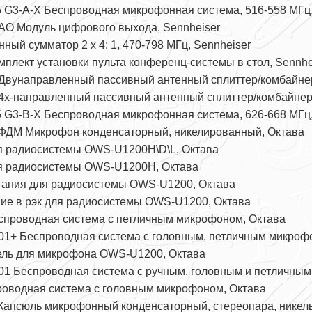
 G3-A-X Беспроводная микрофонная система, 516-558 МГц,
AO Модуль цифрового выхода, Sennheiser
ный сумматор 2 x 4: 1, 470-798 МГц, Sennheiser
мплект установки пульта конференц-системы в стол, Sennhe
Двунаправленный пассивный антенный сплиттер/комбайнер
4х-направленный пассивный антенный сплиттер/комбайнер,
 G3-B-X Беспроводная микрофонная система, 626-668 МГц,
-ФДМ Микрофон конденсаторный, никелированный, Октава
 радиосистемы OWS-U1200H\D\L, Октава
 радиосистемы OWS-U1200H, Октава
ания для радиосистемы OWS-U1200, Октава
е в рэк для радиосистемы OWS-U1200, Октава
проводная система с петличным микрофоном, Октава
+ Беспроводная система с головным, петличным микрофон
ь для микрофона OWS-U1200, Октава
 Беспроводная система с ручным, головным и петличным
водная система с головным микрофоном, Октава
Капсюль микрофонный конденсаторный, стереопара, никель