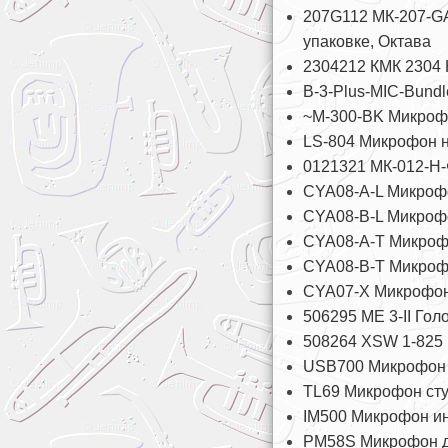
207G112 МК-207-G
упаковке, Октава
2304212 КМК 2304 
B-3-Plus-MIC-Bund
~M-300-BK Микрофо
LS-804 Микрофон н
0121321 МК-012-Н-
CYA08-A-L Микрофон
CYA08-B-L Микрофон
CYA08-A-T Микрофо
CYA08-B-T Микрофо
CYA07-X Микрофон 
506295 ME 3-II Гол
508264 XSW 1-825 
USB700 Микрофон U
TL69 Микрофон сту
IM500 Микрофон ин
PM58S Микрофон ди