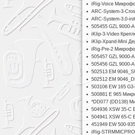
iRig-Voice Микрофо
ARC-System-3-Cros
ARC-System-3.0-ini
505455 GZL 9000-A
iKlip-3-Video Креп
iKlip-Xpand-Mini Д
iRig-Pre-2 Микрофо
505457 GZL 9000-A
505456 GZL 9000-A
502513 EM 9046_SU
502512 EM 9046_D
503106 EW 165 G3-
500881 E 965 Микр
*DD077 (DD138) Ми
504936 XSW 35-C Б
504941 XSW 65-C Б
451949 EW 500-935
iRig-STRMMICPRO М