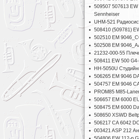
509507 507613 EW 
Sennheiser
UHM-521 Радиосис
508410 (509781) E
502510 EM 9046_CC
502508 EM 9046_AA
21232-000-55 Плечо
508411 EW 500 G4-
HH-5050U Студийн
506265 EM 9046 DA
504757 EM 9046 CA
PROM85 M85-Lanen
506657 EM 6000 EU
508475 EM 6000 Da
508650 XSWD Beltp
506217 CA 6042 DC
003421 ASP 212 Ан
504806 EW 112-p G