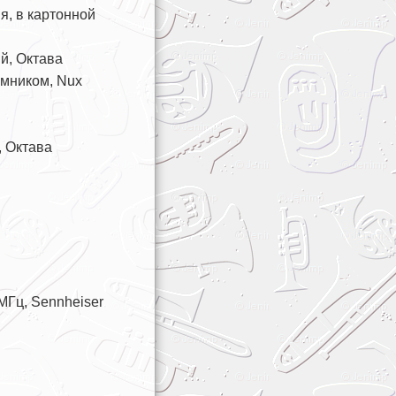
, в картонной
й, Октава
емником, Nux
 Октава
МГц, Sennheiser