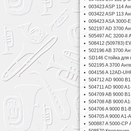
003423 ASP 114 Ан
003422 ASP 113 Ан
009423 ASA 3000-E
502197 AD 3700 Ан
505497 AC 3200-II
508412 (509783) E
502196 AB 3700 Ан
SD146 Стойка для 
502195 A 3700 Ант
004156 A 12AD-UHF
504712 AD 9000 B1
504711 AD 9000 A1-
504709 AB 9000 B1
504708 AB 9000 A1
504706 A 9000 B1-B
504705 A 9000 A1-A
500887 A 5000-CP 
508570 Крепление 