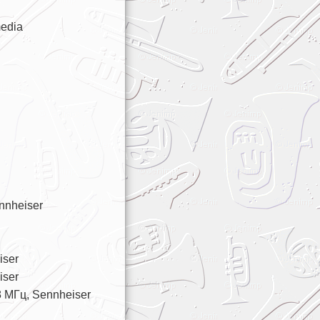
edia
nnheiser
iser
iser
 МГц, Sennheiser