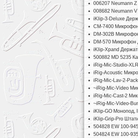
006207 Neumann Z 
008682 Neumann V 
iKlip-3-Deluxe Дер
CM-7400 Микрофон
DM-302B Микрофон
DM-570 Микрофон 
iKlip-Xpand Держат
500882 MD 5235 Ка
iRig-Mic-Studio-XL
iRig-Acoustic Микр
iRig-Mic-Lav-2-Pac
~iRig-Mic-Video Ми
iRig-Mic-Cast-2 Ми
~iRig-Mic-Video-Bu
iKlip-GO Монопод, 
iKlip-Grip-Pro Шта
504828 EW 100-945
504824 EW 100-935