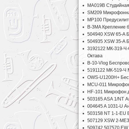
MA019B Студийная в
SM209 Микрофонная
MP100 Предусилите
B-3MA Крепление б
504940 XSW 65-A Б
504935 XSW 35-A Б
3192122 МК-319-Ч-
Октава
B-10-Vlog Беспров
5191122 МК-519-Ч 
OWS-U1200H+ Беспр
MCU-011 Микрофон 
HF-101 Микрофон д
503165 ASA 1/NT Ан
004645 A 1031-U А
503158 NT 1-1-EU Б
507129 XSW 2-ME3-
509742 507570 EW 