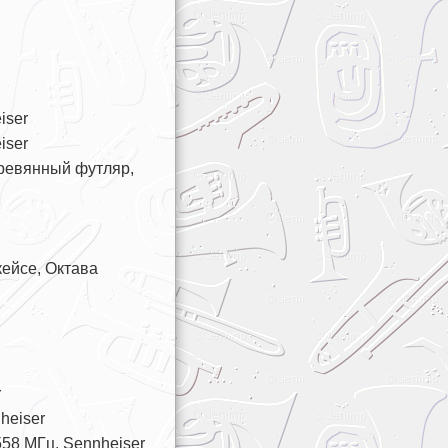
iser
iser
ревянный футляр,
ейсе, Октава
r
heiser
58 МГц, Sennheiser