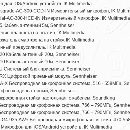
н для iOS/Android устройств, IK Multimedia
sgrade-AC-300-CCD-IN Измерительный микрофон, IK Multim
tial-AC-300-HCD-IN Измерительный микрофон, IK Multimedia
5 Кабель антенный 5м, Sennheiser
ление планшета на штатив, IK Multimedia
ержатель смартфона на стойку, IK Multimedia
нный предусилитель, IK Multimedia
20 Кабель антенный 20м, Sennheiser
10 Кабель антенный 10м, Sennheiser
 Системный блок приемника, Sennheiser
RX Цифровой приемный модуль, Sennheiser
A-X Беспроводная микрофонная система, 516 - 558МГц, Se
офон конденсаторный, Sennheiser
крофонная стойка настольная, с кабелем, Soundking
еспроводная микрофонная система, 766 – 790МГц, Sennhe
еспроводная микрофонная система, 766 – 790МГц, Sennhe
 G4-935-AW+ Беспроводная микрофонная система, 470-558
икрофон для iOS/Android устройств, IK Multimedia