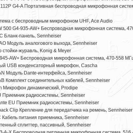
112P G4-A Портативная беспроводная микрофонная систем
тема с беспроводным микрофоном UHF, Ace Audio
W 500 G4-935-AW+ Беспроводная микрофонная система, 470
 Бланк-панель, Sennheiser
O Модуль аналогового выхода, Sennheiser
 стойки-журавль, Konig & Meyer
945-AW+ Беспроводная микрофонная система, 470-558 МГц
ый USB конденсаторный микрофон, Cascha
N Модуль Dante-интерфейса, Sennheiser
B Комплект соединительных кабелей, Sennheiser
 Микрофон динамический, Prodipe
 Приемник радиосистемы, Sennheiser
nte EU Приемник радиосистемы, Sennheiser
ack Clip Крепление для передатчика на ремень, Sennheiser
 Кабель питания приемника, Sennheiser
тенный сплиттер, пассивный, Sennheiser
3-A-X Беспроводная петличная микрофонная система, 516 -