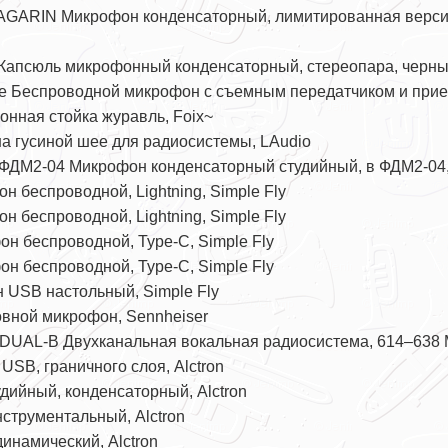
AGARIN Микрофон конденсаторный, лимитированная версия
Капсюль микрофонный конденсаторный, стереопара, черны
le Беспроводной микрофон с съемным передатчиком и при
нная стойка журавль, Foix~
а гусиной шее для радиосистемы, LAudio
ФДМ2-04 Микрофон конденсаторный студийный, в ФДМ2-04,
 беспроводной, Lightning, Simple Fly
 беспроводной, Lightning, Simple Fly
н беспроводной, Type-C, Simple Fly
н беспроводной, Type-C, Simple Fly
USB настольный, Simple Fly
овной микрофон, Sennheiser
DUAL-B Двухканальная вокальная радиосистема, 614–638 
SB, граничного слоя, Alctron
дийный, конденсаторный, Alctron
струментальный, Alctron
намический, Alctron