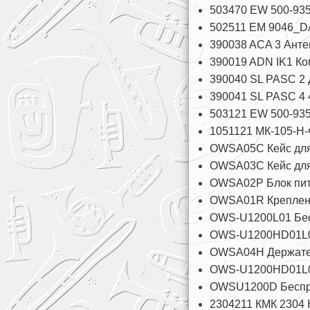
503470 EW 500-935
502511 EM 9046_D
390038 ACA 3 Антен
390019 ADN IK1 Ко
390040 SL PASC 2 
390041 SL PASC 4 
503121 EW 500-935
1051121 МК-105-Н
OWSA05С Кейс для
OWSA03С Кейс для
OWSA02P Блок пит
OWSA01R Креплени
OWS-U1200L01 Бес
OWS-U1200HD01L01
OWSA04H Держател
OWS-U1200HD01L01
OWSU1200D Беспро
2304211 КМК 2304 